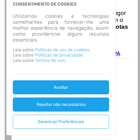
Nota Nacional
CONSENTIMENTO DE COOKIES
I
niciando em
01/01/2026
entra em vigor
Utilizamos cookies e tecnologias
a obrigatoriedade de integração com o
semelhantes para fornecer-lhe uma
Ambiente de Dados Nacional das
Notas
melhor experiência de navegação, assim
de Serviço Eletrônicas
com isso
como providenciar alguns recursos
essenciais.
entraram em vigor
novas regras,
A página não foi
acesse o link abaixo e saiba mais.
Leia sobre
Políticas de uso de cookies.
encontrada!
Autoatendimento - MUNICÍPIO DE MARIPA
Leia sobre
Políticas de privacidade.
Desculpe, a página que você procura não
Leia sobre
Termos de Uso.
existe ou está em manutenção.
Voltar para o início
Aceitar
Rejeitar não necessários
Gerenciar Preferências